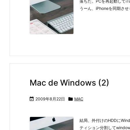
落ちた。PCを再起動してi
うーん、iPhoneを同期させる
Mac de Windows (2)

2009年8月22日

MAC
結局、外付けのHDDにWi
ティション分割してwind