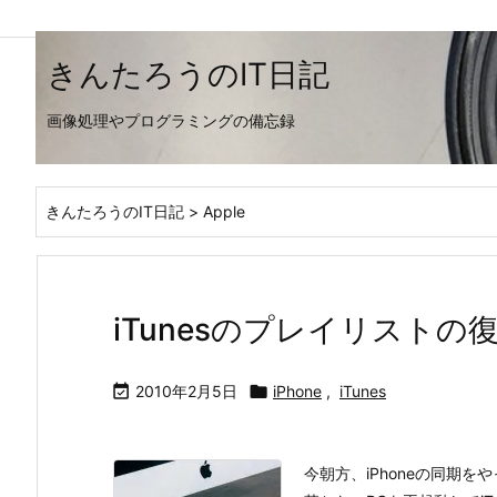
きんたろうのIT日記
画像処理やプログラミングの備忘録
きんたろうのIT日記
>
Apple
iTunesのプレイリストの

2010年2月5日

iPhone
,
iTunes
今朝方、iPhoneの同期