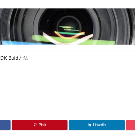
SDK Buid方法
Pin it
LinkedIn