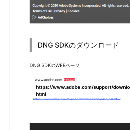
DNG SDKのダウンロード
DNG SDKのWEBページ
www.adobe.com
1 Pocket
https://www.adobe.com/support/downlo
html
https://www.adobe.com/support/downloads/dng/dng_sdk.html