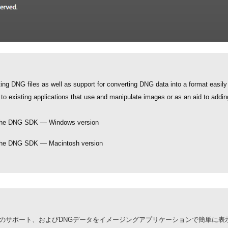
g DNG files as well as support for converting DNG data into a format easily
to existing applications that use and manipulate images or as an aid to add
d the DNG SDK — Windows version
 the DNG SDK — Macintosh version
のサポート、および
DNG
データをイメージングアプリケーションで簡単に表