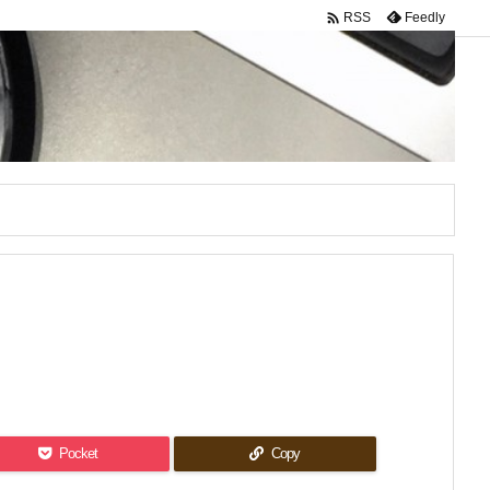

Feedly
RSS
Pocket
Copy