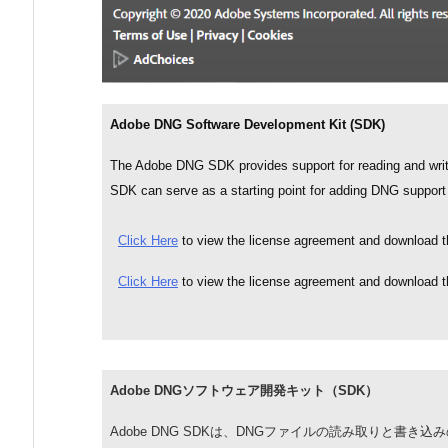
Adobe DNG Software Development Kit (SDK)
The Adobe DNG SDK provides support for reading and writin
SDK can serve as a starting point for adding DNG support 
Click Here
to view the license agreement and downloa
Click Here
to view the license agreement and download
Adobe DNG
ソフトウェア開発キット（
SDK
）
Adobe DNG SDK
は、
DNG
ファイルの読み取りと書き込み