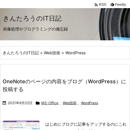

Feedly
RSS
きんたろうのIT日記
画像処理やプログラミングの備忘録
きんたろうのIT日記
>
Web技術
>
WordPress
OneNoteのページの内容をブログ（WordPress）に
投稿する

2021年6月22日

MS-Office
,
Web技術
,
WordPress
はじめに
ブログに記事をアップするのにこれ