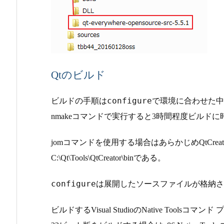
Qtのビルド
configure
ビルドの手順は
で環境に合わせた中
nmakeコマンドで実行すると3時間程度ビルド
jomコマンドを使用する場合はあらかじめQtCrea
C:\Qt\Tools\QtCreator\binである。
configure
は展開したソースファイルが格納さ
ビルドするVisual StudioのNative Too