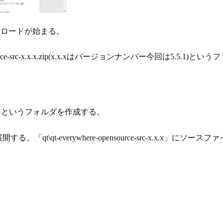
ダウンロードが始まる。
-src-
x.x.x
.zip
(x.x.xはバージョンナンバー今回は5.5.1)とい
」というフォルダを作成する。
開する。「qt\qt-everywhere-opensource-src-
x.x.x
」にソースファ