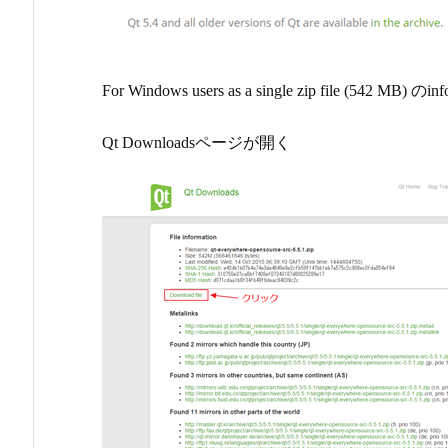
For Windows users as a single zip file (542 MB) の
i
Qt Downloadsページが開く