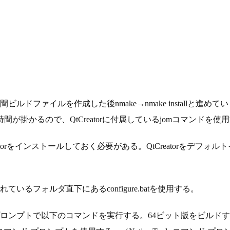
間ビルドファイルを作成し
た後nmake→nmake installと進めて
に時間が掛かるので、
QtCreator
に付属しているjomコマンドを使
torをインストールしておく必要がある。QtCreatorをデフォル
れているフォルダ直下にある
configure.batを使用する。
lsコマンド プロンプトで以下のコマンドを実行する。64ビット版をビルドする場