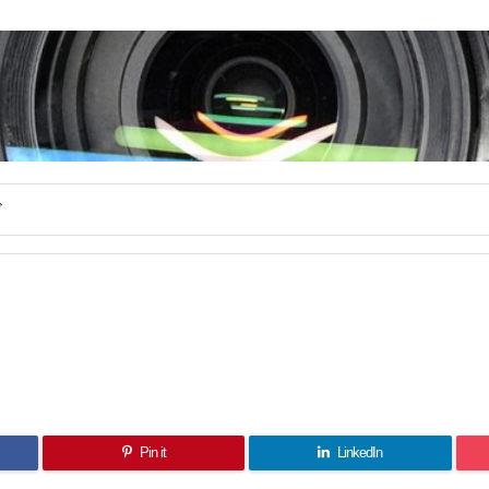
ド
Pin it
LinkedIn