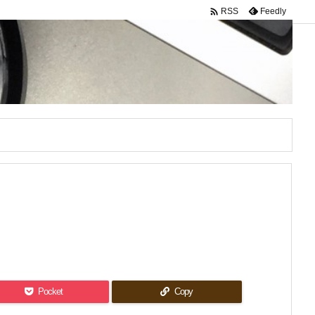

Feedly
RSS
Pocket
Copy