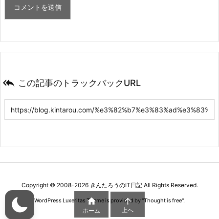

この記事のトラックバックURL
Copyright ©
2008
-2026
きんたろうのIT日記
All Rights Reserved.


WordPress Luxeritas Theme is provided by "
Thought is free
".
上へ
ホーム