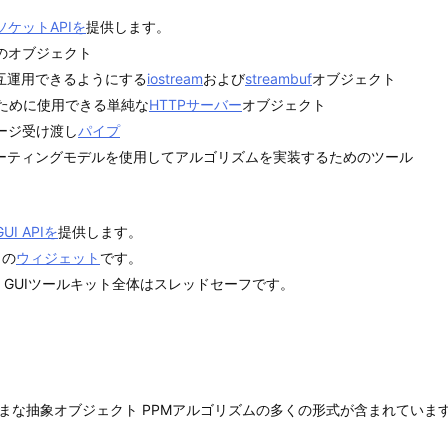
ソケットAPIを
提供します。
のオブジェクト
と相互運用できるようにする
iostream
および
streambuf
オブジェクト
ために使用できる単純な
HTTPサーバー
オブジェクト
ージ受け渡し
パイプ
ーティングモデルを使用してアルゴリズムを実装するためのツール
GUI APIを
提供します。
くの
ウィジェット
です。
b GUIツールキット全体はスレッドセーフです。
まな抽象オブジェクト PPMアルゴリズムの多くの形式が含まれていま