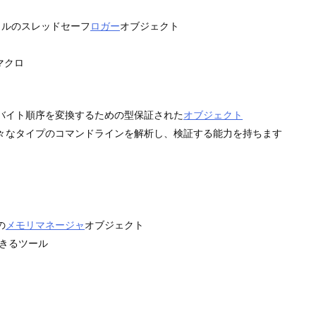
タイルのスレッドセーフ
ロガー
オブジェクト
マクロ
バイト順序を変換するための型保証された
オブジェクト
々なタイプのコマンドラインを解析し、検証する能力を持ちます
の
メモリマネージャ
オブジェクト
できるツール