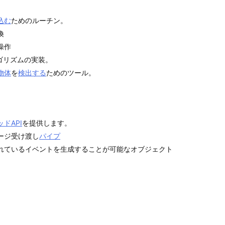
込む
ためのルーチン。
換
操作
ゴリズムの実装。
物体
を
検出する
ためのツール。
ドAPI
を提供します。
ージ受け渡し
パイプ
れているイベントを生成することが可能なオブジェクト