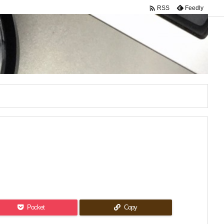

Feedly
RSS
Pocket
Copy