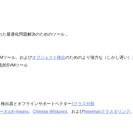
れた最適化問題解決のためのツール 。
VMツール、および
オブジェクト検出
のためのより強力な（しかし遅い）
造的SVMツール
ィ検出器とオフラインサポートベクター
1クラス分類
ーネルk-means
、
Chinese Whispers
、および
Newmanクラスタリング