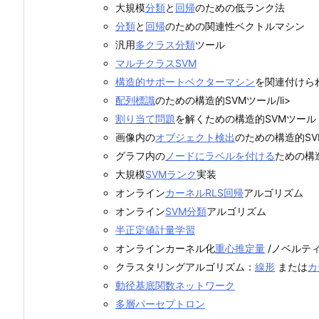
大規模
分類
と
回帰
のための低ランク法
分類
と
回帰
のための関連性ベクトルマシン
汎用
多クラス分類
ツール
マルチクラスSVM
構造的サポートベクターマシン
を関連付けら
配列標識
のための構造的SVMツール/li>
割り当て問題
を解くための構造的SVMツール
画像内の
オブジェクト検出
のための構造的S
グラフ内の
ノードにラベルを付ける
ための構
大規模
SVMランク
実装
オンライン
カーネルRLS回帰
アルゴリズム
オンライン
SVM分類
アルゴリズム
半正定値計量学習
オンラインカーネル化
重心推定量
/ノベルテ
クラスタリングアルゴリズム：
線形
または
カ
動径基底関数ネットワーク
多層パーセプトロン