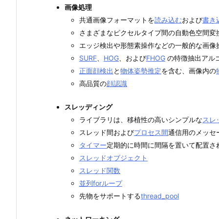
画像処理
共通画像フォーマットを
読み込む
および
書き
さまざまなピクセルタイプ間の自動色空間変
エッジ検出や形態素操作などの一般的な画像
SURF
、
HOG
、および
FHOG
の特徴抽出アル
正面顔検出
と
物体姿勢推定
を含む、画像内の
高品質の
顔認識
スレッディング
ライブラリは、移植性の高いシンプルな
スレッ
スレッド間および
プロセス間
通信用のメッセ
タイマー
定期的に時間に間隔を置いて配置さ
スレッドオブジェクト
スレッド関数
並列forループ
先物をサポートする
thread_pool