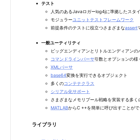
テスト
人気のあるJavaロガーlog4jに準拠したス
モジュラー
ユニットテストフレームワーク
前提条件のテストに役立つさまざまな
assert
一般ユーティリティ
ビッグエンディアンとリトルエンディアンの
コマンドラインパーサ
引数とオプションの様
XMLパーサ
base64
変換を実行できるオブジェクト
多くの
コンテナクラス
シリアル化サポート
さまざまなメモリプール戦略を実装する多く
MATLAB
からC ++を簡単に呼び出すことが
ライブラリ