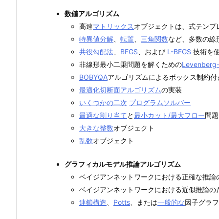
数値アルゴリズム
高速
マトリックス
オブジェクトは、式テンプレ
特異値分解
、
転置
、
三角関数
など、多数の線
共役勾配法
、
BFGS
、および
L-BFGS
技術を使
非線形最小二乗問題を解くための
Levenberg
BOBYQA
アルゴリズムによるボックス制約付
最適化切断面アルゴリズム
の実装
いくつかの
二次
プログラム
ソルバー
最適な割り当て
と
最小カット/最大フロー
問題
大きな整数
オブジェクト
乱数
オブジェクト
グラフィカルモデル推論アルゴリズム
ベイジアンネットワークにおける正確な推論
ベイジアンネットワークにおける近似推論の
連鎖構造
、
Potts
、または
一般的な
因子グラフ