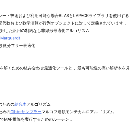
ート技術および利用可能な場合BLASとLAPACKライブラリを使用
形代数および数学演算が行列オブジェクトに対して定義されています 。
用した汎用の制約なし非線形最適化アルゴリズム
-Marquardt
き微分フリー最適化
を解くための組み合わせ最適化ツールと 、最も可能性の高い解析木を
のための
結合木
アルゴリズム
ための
Gibbsサンプラー
マルコフ連鎖モンテカルロアルゴリズム
でMAP推論を実行するためのルーチン 。