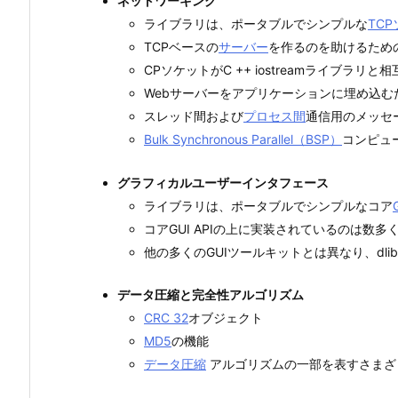
ネットワーキング
ライブラリは、ポータブルでシンプルな
TCP
TCPベースの
サーバー
を作るのを助けるため
CPソケットがC ++ iostreamライブラリ
Webサーバーをアプリケーションに埋め込む
スレッド間および
プロセス間
通信用のメッセ
Bulk Synchronous Parallel（BSP）
コンピュ
グラフィカルユーザーインタフェース
ライブラリは、ポータブルでシンプルなコア
コアGUI APIの上に実装されているのは数多
他の多くのGUIツールキットとは異なり、dli
データ圧縮と完全性アルゴリズム
CRC 32
オブジェクト
MD5
の機能
データ圧縮
アルゴリズムの一部を表すさまざ