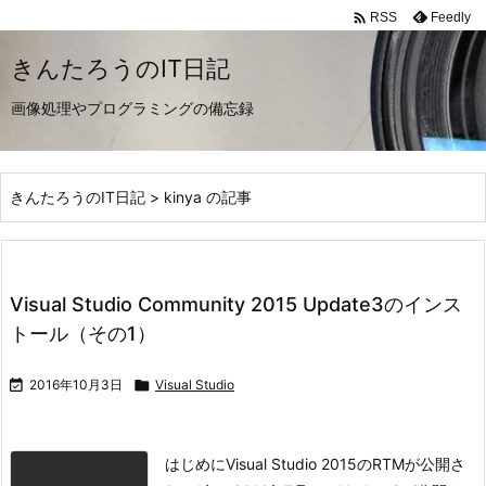

Feedly
RSS
きんたろうのIT日記
画像処理やプログラミングの備忘録
きんたろうのIT日記
>
kinya の記事
Visual Studio Community 2015 Update3のインス
トール（その1）

2016年10月3日

Visual Studio
はじめに
Visual Studio 2015のRTMが公開さ