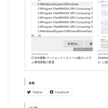
プログラミング
2021年6月25日
2021年
CUDA複数バージョンインストール後のシステ
OneN
ム環境変数の変更
s）に
共有:
Twitter
Facebook
いいね: