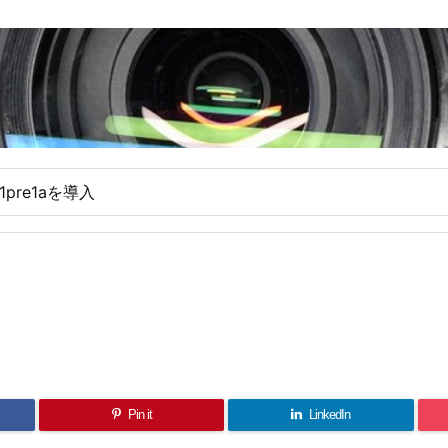
.1pre1aを導入
Pin it
LinkedIn