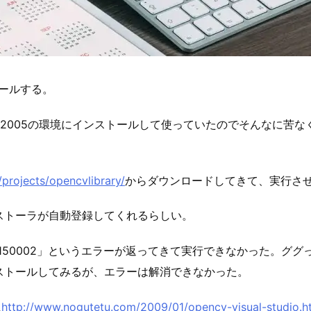
ストールする。
前1.0をVS2005の環境にインストールして使っていたのでそん
/projects/opencvlibrary/
からダウンロードしてきて、実行さ
ンストーラが自動登録してくれるらしい。
150002」というエラーが返ってきて実行できなかった。ググっ
ストールしてみるが、エラーは解消できなかった。
に
http://www.nogutetu.com/2009/01/opencv-visual-studio.h