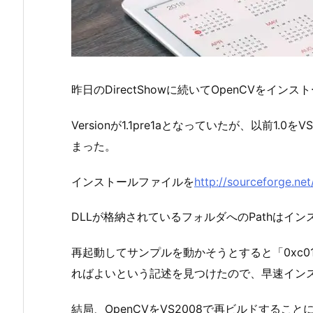
昨日のDirectShowに続いてOpenCVをイン
Versionが1.1pre1aとなっていたが、以
まった。
インストールファイルを
http://sourceforge.net
DLLが格納されているフォルダへのPathはイ
再起動してサンプルを動かそうとすると「0xc0
ればよいという記述を見つけたので、早速イン
結局、OpenCVをVS2008で再ビルドすること