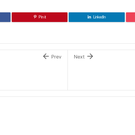
Pin it
LinkedIn


Prev
Next