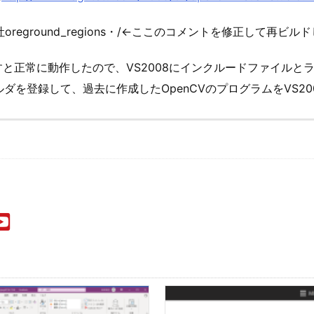
ge for 吐oreground_regions・/←ここのコメントを修正
と正常に動作したので、VS2008にインクルードファイルとラ
ダを登録して、過去に作成したOpenCVのプログラムをVS2