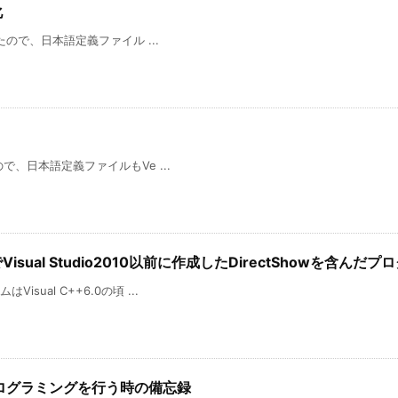
化
開されたので、日本語定義ファイル ...
たので、日本語定義ファイルもVe ...
++）でVisual Studio2010以前に作成したDirectShow
isual C++6.0の頃 ...
wのプログラミングを行う時の備忘録