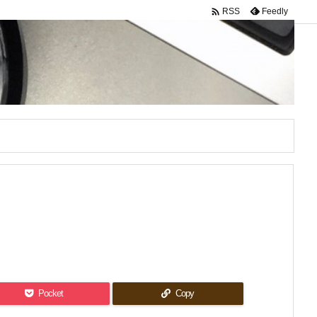

Feedly
RSS
Pocket
Copy