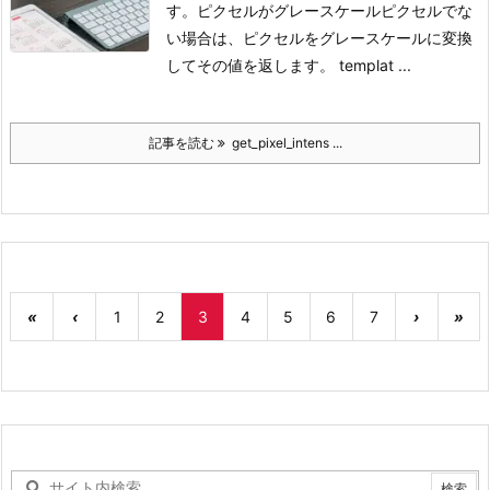
す。ピクセルがグレースケールピクセルでな
い場合は、ピクセルをグレースケールに変換
してその値を返します。
templat ...
記事を読む
get_pixel_intens ...
«
‹
1
2
3
4
5
6
7
›
»