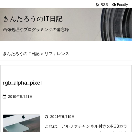

Feedly
RSS
きんたろうのIT日記
画像処理やプログラミングの備忘録
きんたろうのIT日記
>
リファレンス
rgb_alpha_pixel

2019年6月21日

2021年6月19日
これは、アルファチャンネル付きのRGBカラ